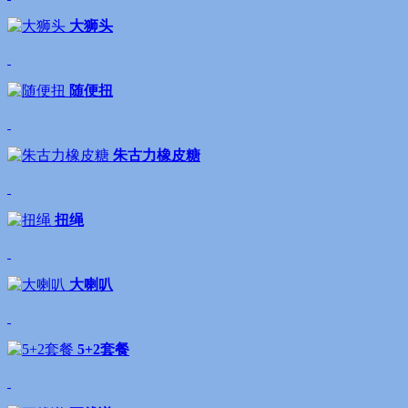
大狮头
随便扭
朱古力橡皮糖
扭绳
大喇叭
5+2套餐