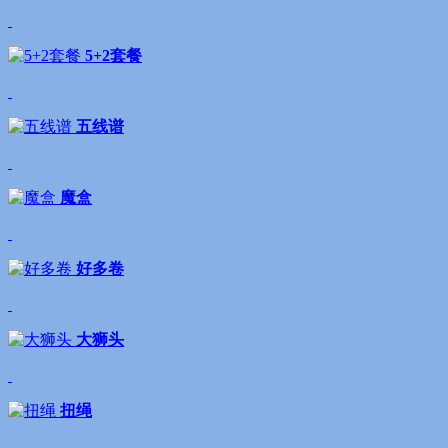
5+2套餐
五线谱
魔盒
好多卷
大狮头
扭绳