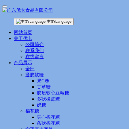
中文/Language
网站首页
关于优卡
公司简介
联系我们
在线留言
产品展示
全部
凝胶软糖
果C卷
甘草糖
胶质软心豆粒糖
多状橡皮糖
奶糖
棉花糖
夹心棉花糖
条状棉花糖