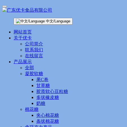
中文/Language
网站首页
关于优卡
公司简介
联系我们
在线留言
产品展示
全部
凝胶软糖
果C卷
甘草糖
胶质软心豆粒糖
多状橡皮糖
奶糖
棉花糖
夹心棉花糖
条状棉花糖