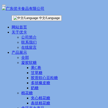
中文/Language
网站首页
关于优卡
公司简介
联系我们
在线留言
产品展示
全部
凝胶软糖
果C卷
甘草糖
胶质软心豆粒糖
多状橡皮糖
奶糖
棉花糖
夹心棉花糖
条状棉花糖